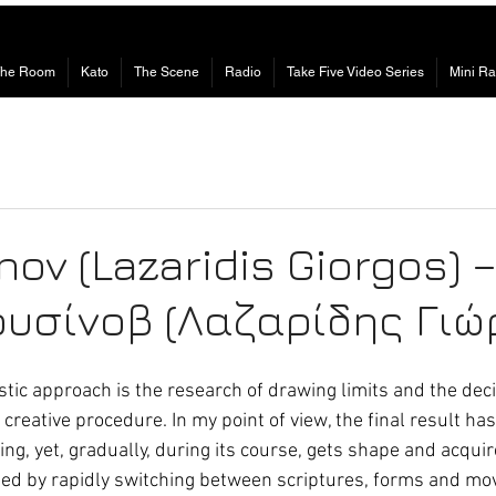
The Room
Kato
The Scene
Radio
Take Five Video Series
Mini Ra
nov (Lazaridis Giorgos) 
ουσίνοβ (Λαζαρίδης Γιώ
stic approach is the research of drawing limits and the deci
 creative procedure. In my point of view, the final result h
ing, yet, gradually, during its course, gets shape and acquire
hed by rapidly switching between scriptures, forms and mo