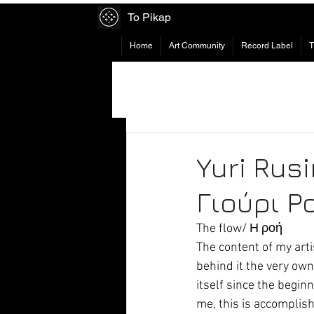
To Pikap
Home
Art Community
Record Label
Yuri Rusi
Γιούρι Ρ
The flow/ Η ροή
The content of my arti
behind it the very own
itself since the beginn
me, this is accomplis