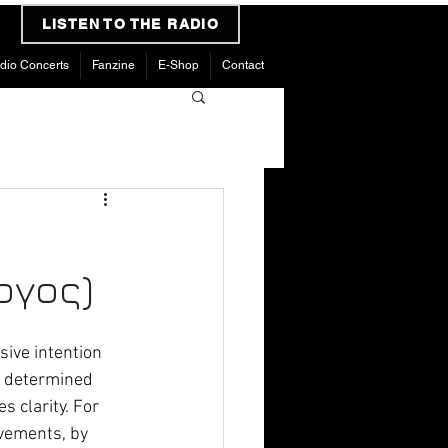
LISTEN TO THE RADIO
dio Concerts
Fanzine
E-Shop
Contact
–
ργος)
sive intention 
as determined 
s clarity. For 
vements, by 