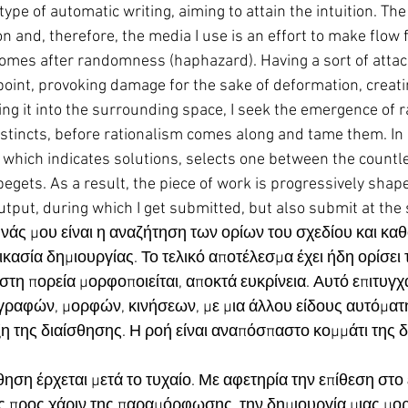
ype of automatic writing, aiming to attain the intuition. The 
ion and, therefore, the media I use is an effort to make flow 
comes after randomness (haphazard). Having a sort of attac
point, provoking damage for the sake of deformation, creat
ting it into the surrounding space, I seek the emergence o
instincts, before rationalism comes along and tame them. In 
ool which indicates solutions, selects one between the countl
egets. As a result, the piece of work is progressively shap
utput, during which I get submitted, but also submit at the
νάς μου είναι η αναζήτηση των ορίων του σχεδίου και καθ
ικασία δημιουργίας. Το τελικό αποτέλεσμα έχει ήδη ορίσει 
τη πορεία μορφοποιείται, αποκτά ευκρίνεια. Αυτό επιτυγχά
γραφών, μορφών, κινήσεων, με μια άλλου είδους αυτόματ
ξη της διαίσθησης. Η ροή είναι αναπόσπαστο κομμάτι της δ
θηση έρχεται μετά το τυχαίο. Με αφετηρία την επίθεση στο 
 προς χάριν της παραμόρφωσης, την δημιουργία μιας μορ