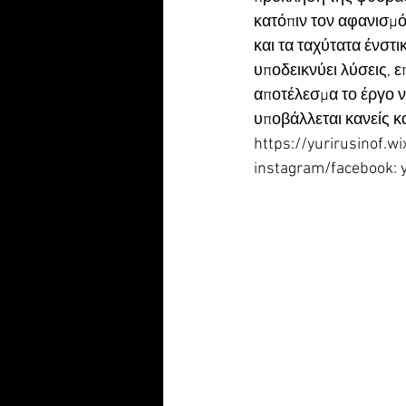
κατόπιν τον αφανισμό
και τα ταχύτατα ένστι
υποδεικνύει λύσεις, 
αποτέλεσμα το έργο να
υποβάλλεται κανείς κ
https://yurirusinof.wi
instagram/facebook: y