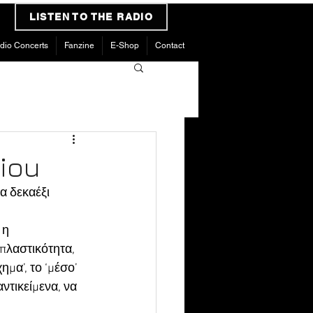
LISTEN TO THE RADIO
dio Concerts
Fanzine
E-Shop
Contact
iou
 δεκαέξι 
 η 
πλαστικότητα, 
ημα’, το ‘μέσο’ 
ντικείμενα, να 