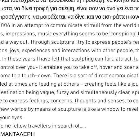
 και ταυτόχρονα να προσελκύει τη προσοχή, να κινητοποιεί
ατα, να δίνει τροφή για σκέψη, είναι σαν να ανοίγει ένα 
προσέγγισης, να μοιράζεται, να δίνει και να εισπράττει ικα
n 2006 in an attempt to communicate stimuli from the world 
, impressions, music everything seems to be ‘conspiring’ t
find a way out. Through sculpture I try to express people’s fea
ns, joys, experiences and interactions with other people, t
In these years I have felt that sculpting can flirt, attract, lu
ontrol over you- it enables you to take off, hover and soar
come to a touch–down. There is a sort of direct communicati
ed at times and leading at others – creating feels like a jour
 destination being vague, fuzzy and simultaneously clear, spe
 to express feelings, concerns, thoughts and senses, to co
 new worlds by means of sculpture is like a window to revel
your eyes. 
ome fellow travellers in search of…..
-ΜΑΝΤΑΛΕΡΗ