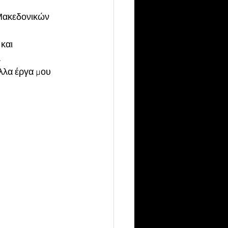
Μακεδονικών 
και 
.
λλα έργα μου 