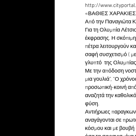
http://www.cityporta
«ΒΑΘΙΕΣ ΧΑΡΑΚΙΕ
Από την Παναγιώτα Κα
Για τη Ολυμπία Λέτσι
έκφρασης. Η σκόπιμη
πέτρα λειτουργούν κ
σαφή συσχετισμό ( με
γλυπτό  της Ολυμπίας
Με την απόδοση νοσταλ
μια γουλιά”, “Ο χρόνο
προσωπική-κοινή από
αναζητά την καθολικό
φύση.
Αντιήρωες παραγκωνι
αναγάγονται σε πρωτα
κόσμου και με βουβή