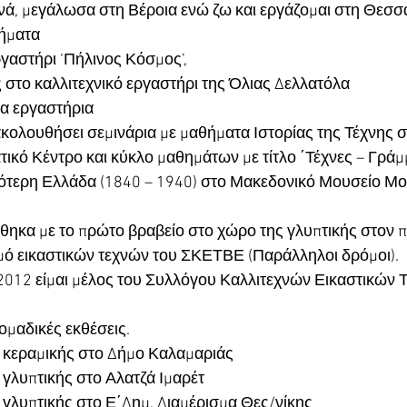
νά, μεγάλωσα στη Βέροια ενώ ζω και εργάζομαι στη Θεσσ
ήματα 
γαστήρι ‘Πήλινος Κόσμος’,
 στο καλλιτεχνικό εργαστήρι της Όλιας Δελλατόλα 
α εργαστήρια 
ολουθήσει σεμινάρια με μαθήματα Ιστορίας της Τέχνης σ
κό Κέντρο και κύκλο μαθημάτων με τίτλο ΄Τέχνες – Γράμ
εότερη Ελλάδα (1840 – 1940) στο Μακεδονικό Μουσείο Μο
θηκα με το πρώτο βραβείο στο χώρο της γλυπτικής στον 
μό εικαστικών τεχνών του ΣΚΕΤΒΕ (Παράλληλοι δρόμοι). 
2012 είμαι μέλος του Συλλόγου Καλλιτεχνών Εικαστικών 
ομαδικές εκθέσεις.
 κεραμικής στο Δήμο Καλαμαριάς
γλυπτικής στο Αλατζά Ιμαρέτ
γλυπτικής στο Ε΄Δημ. Διαμέρισμα Θες/νίκης