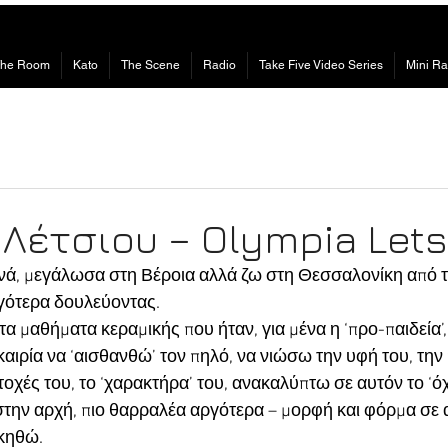
The Room
Kato
The Scene
Radio
Take Five Video Series
Mini Ra
Λέτσιου – Olympia Lets
νά, μεγάλωσα στη Βέροια αλλά ζω στη Θεσσαλονίκη από τα
γότερα δουλεύοντας.
α μαθήματα κεραμικής που ήταν, για μένα η ‘προ-παιδεία’,
αιρία να ‘αισθανθώ’ τον πηλό, να νιώσω την υφή του, την 
ντοχές του, το ‘χαρακτήρα’ του, ανακαλύπτω σε αυτόν το ‘όχ
στην αρχή, πιο θαρραλέα αργότερα – μορφή και φόρμα σε α
σκηθώ.