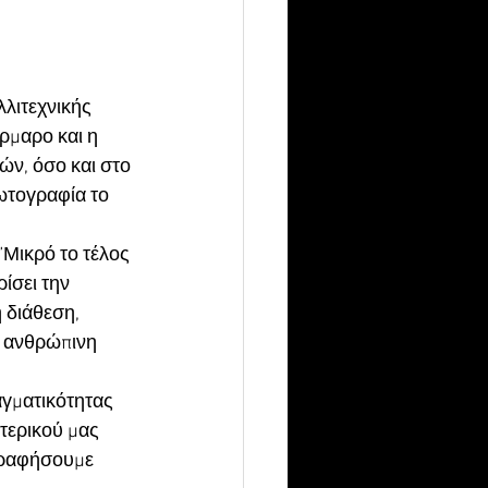
λιτεχνικής 
μαρο και η 
ν, όσο και στο 
ωτογραφία το 
”Μικρό το τέλος 
ίσει την 
διάθεση, 
ν ανθρώπινη 
γματικότητας 
τερικού μας 
γραφήσουμε 