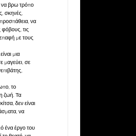
α να βρω τρόπο 
, σκηνές, 
προσπάθεια, να 
φόβους, τις 
 επαφή με τους 
ίναι μια 
ε μαγεύει, σε 
νεπιβάτης, 
πο, το 
η ζωή. Τα 
ίτσα, δεν είναι 
σματα, να 
ό ένα έργο του 