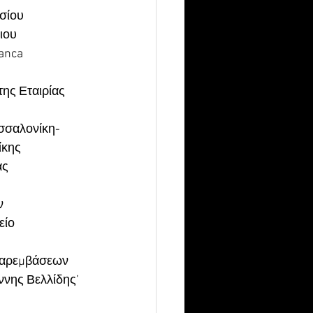
υσίου
ιου 
anca 
ης Εταιρίας 
σσαλονίκη- 
ίκης
ς 
ν 
ίο 
Παρεμβάσεων 
νης Βελλίδης’ 