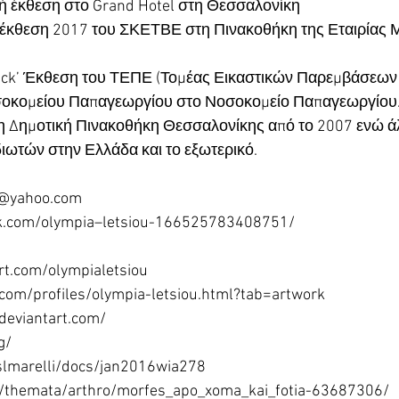
ή έκθεση στο Grand Hotel στη Θεσσαλονίκη
έκθεση 2017 του ΣΚΕΤΒΕ στη Πινακοθήκη της Εταιρίας 
ack’ Έκθεση του ΤΕΠΕ (Τομέας Εικαστικών Παρεμβάσεων 
οκομείου Παπαγεωργίου στο Νοσοκομείο Παπαγεωργίου
η Δημοτική Πινακοθήκη Θεσσαλονίκης από το 2007 ενώ ά
ιδιωτών στην Ελλάδα και το εξωτερικό.
u@yahoo.com
k.com/olympia–letsiou-166525783408751/
rt.com/olympialetsiou
.com/profiles/olympia-letsiou.html?tab=artwork
.deviantart.com/
g/
eslmarelli/docs/jan2016wia278
r/themata/arthro/morfes_apo_xoma_kai_fotia-63687306/