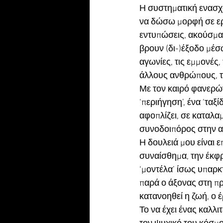
Η συστηματική ενασχό
να δώσω μορφή σε ερ
εντυπώσεις, ακούσμα
βρουν (δι-)έξοδο μέσ
αγωνίες, τις εμμονές, 
άλλους ανθρώπους, τις
Με τον καιρό φανερώνε
‘περιήγηση’, ένα ‘ταξί
αφοπλίζει, σε καταλαμ
συνοδοιπόρος στην ανα
Η δουλειά μου είναι 
συναίσθημα, την έκφρα
‘μοντέλα’ ίσως υπαρκτ
παρά ο άξονας στη π
κατανοηθεί η ζωή, ο 
Το να έχει ένας καλλ