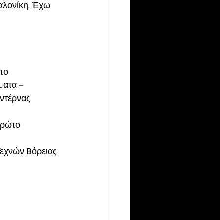
αλονίκη. Έχω 
το 
ματα – 
ντέρνας 
πρώτο 
Τεχνών Βόρειας 