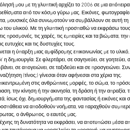
λησή μου με τη γλυπτική αρχίζει το 2006 σε μια απόπειρ
εθίσματα από τον κόσμο γύρω μας. Εικόνες, φωτογραφίες
τα, μουσικές όλα συνωμοτούν να συμβάλλουν σε αυτή τη 
ω του υλικού. Με τη γλυπτική προσπαθώ να εκφράσω τους 
τις προσμονές, τις χαρές, τις εμπειρίες και τα βιώματα, την
 ευτυχίες και τις δυστυχίες τους. 
ται η ύπαρξη μιας αμφίδρομης επικοινωνίας με το υλικό, ε
δι’ η δημιουργία. Σε φλερτάρει, σε σαγηνεύει, σε γοητεύει, σ
βάνει, σε απογειώνει, σε ταξιδεύει και σε προσγειώνει. Συ
ζήτηση (τίνος;) γίνεσαι όταν αφήνεσαι στα χέρια της. 
επικεντρωμένη στις ανθρώπινες μορφές, το σώμα, το πρόσω
ση, την κίνηση ή την ακινησία, τη δράση ή την απραξία, τ
ά, ίσως όχι, δημιουργήματα της φαντασίας ή εικόνες και σκ
ροσπάθεια να αποδοθούν νοήματα, να παραχθούν συμπερά
έρωτας, ο άνθρωπος, ο εαυτός μας.
ιτέχνης τη δυνατότητα να εκφράσει, να αποτυπώσει μέσα απ