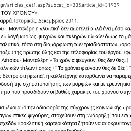
l.gr/articles_det1.asp?subcat_id=33&article_id=31939
Σ ΤΟΥ ΧΡΟΝΟΥ»
ρρά. Ιστορικός. Δεκέμβριος 2011.
ου – Μανταλέρη η γλυπτική δεν αποτελεί απλά ένα μέσο καλ
 επιλογή κυρίως ψυχρών και σκληρών υλικών όπως το μάρ
αταλυτικά, τόσο στη διαμόρφωση των τρισδιάστατων μορφώ
ταξύ ) της πρώτης ύλης και της τιτλοφορίας του έργου. (φ
 Λέτσιου- Μανταλέρη «Τα χρόνια φεύγουν, θες δεν θες»).
γικών τίτλων ( όπως ) “ Τα χρόνια φεύγουν θες δε θές”, ‘
ς δέντρο στη φωτιά”, η καλλιτέχνης κατορθώνει να παραμερ
δοσή της σχηματοποίησης των μορφών και με ερευνητική 
τητα που προσδίδουν οι βαθιές χαρακιές του χρόνου στη
σμένοι από την αδιαφορία της σύγχρονης κοινωνικής πρα
γωνιστικές φιγούρες, στοχεύουν στη “Διάρρηξη” του εσω
 σχεδόν προκλητική καρτερικότητα ζητούν να αποκρυπτο