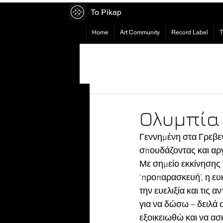
To Pikap
Home
Art Community
Record Label
Ολυμπία 
Γεννημένη στα Γρεβε
σπουδάζοντας και αρ
Με σημείο εκκίνησης τ
‘προπαρασκευή’, η ευκ
την ευελιξία και τις α
για να δώσω – δειλά 
εξοικειωθώ και να α