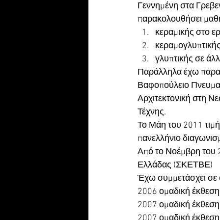
Γεννημένη στα Γρεβε
παρακολουθήσει μαθ
κεραμικής στο ερ
κεραμογλυπτικής
γλυπτικής σε άλλ
Παράλληλα έχω παρακ
Βαφοπούλειο Πνευματι
Αρχιτεκτονική στη Ν
Τέχνης. 
Το Μάη του 2011 τιμή
πανελλήνιο διαγωνισ
Από το Νοέμβρη του 
Ελλάδας (ΣΚΕΤΒΕ) 
Έχω συμμετάσχει σε 
2006 ομαδική έκθεση
2007 ομαδική έκθεση 
2007 ομαδική έκθεση 