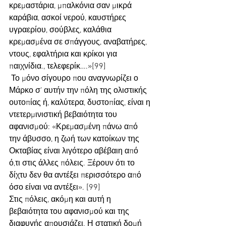
κρεμαστάρια, μπαλκόνια σαν μικρά 
καράβια, ασκοί νερού, καυστήρες 
υγραερίου, σούβλες, καλάθια 
κρεμασμένα σε σπάγγους, αναβατήρες, 
ντους, εφαλτήρια και κρίκοι για 
παιχνίδια., τελεφερίκ….»[99]
 Το μόνο σίγουρο που αναγνωρίζει ο 
Μάρκο σ’ αυτήν την πόλη της ολιστικής 
ουτοπίας ή, καλύτερα, δυστοπίας, είναι η 
ντετερμινιστική βεβαιότητα του 
αφανισμού: «Κρεμασμένη πάνω από 
την άβυσσο, η ζωή των κατοίκων της 
Οκταβίας είναι λιγότερο αβέβαιη από 
ό,τι στις άλλες πόλεις. Ξέρουν ότι το 
δίχτυ δεν θα αντέξει περισσότερο από 
όσο είναι να αντέξει». [99] 
Στις πόλεις, ακόμη και αυτή η 
βεβαιότητα του αφανισμού και της 
διαφυγής απουσιάζει. Η στατική δομή 