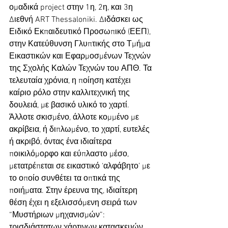
ομαδικά project στην 1η, 2η, και 3η 
Διεθνή ART Thessaloniki. Διδάσκει ως 
Ειδικό Εκπαιδευτικό Προσωπικό (ΕΕΠ), 
στην Κατεύθυνση Γλυπτικής στο Τμήμα 
Εικαστικών και Εφαρμοσμένων Τεχνών 
της Σχολής Καλών Τεχνών του ΑΠΘ. Τα 
τελευταία χρόνια, η ποίηση κατέχει 
καίριο ρόλο στην καλλιτεχνική της 
δουλειά, με βασικό υλικό το χαρτί. 
Άλλοτε σκισμένο, άλλοτε κομμένο με 
ακρίβεια, ή διπλωμένο, το χαρτί, ευτελές 
ή ακριβό, όντας ένα ιδιαίτερα 
ποικιλόμορφο και εύπλαστο μέσο, 
μετατρέπεται σε εικαστικό ‘αλφάβητο’ με 
το οποίο συνθέτει τα οπτικά της 
ποιήματα. Στην έρευνα της, ιδιαίτερη 
θέση έχει η εξελισσόμενη σειρά των 
“Μυστήριων μηχανισμών”: 
τρισδιάστατων χάρτινων κατασκευών 