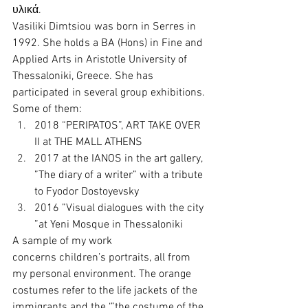
υλικά.
Vasiliki Dimtsiou was born in Serres in 
1992. She holds a BA (Hons) in Fine and 
Applied Arts in Aristotle University of 
Thessaloniki, Greece. She has 
participated in several group exhibitions. 
Some of them:
2018 “PERIPATOS”, ART TAKE OVER 
II at THE MALL ATHENS
2017 at the IANOS in the art gallery, 
”The diary of a writer” with a tribute 
to Fyodor Dostoyevsky
2016 ”Visual dialogues with the city 
”at Yeni Mosque in Thessaloniki
A sample of my work 
concerns children’s portraits, all from 
my personal environment. The orange 
costumes refer to the life jackets of the 
immigrants and the ‘”the costume of the 