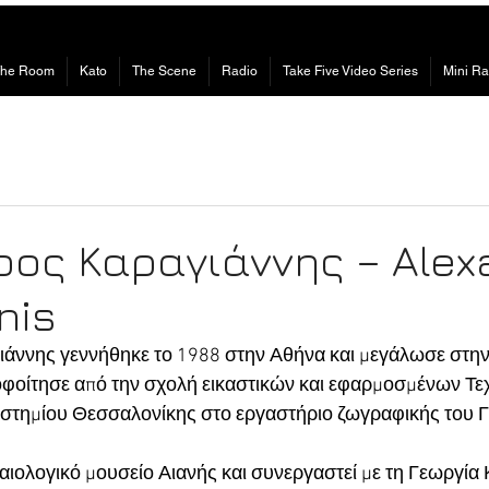
The Room
Kato
The Scene
Radio
Take Five Video Series
Mini Ra
ρος Καραγιάννης – Alex
nis
άννης γεννήθηκε το 1988 στην Αθήνα και μεγάλωσε στην
οφοίτησε από την σχολή εικαστικών και εφαρμοσμένων Τε
ιστημίου Θεσσαλονίκης στο εργαστήριο ζωγραφικής του 
χαιολογικό μουσείο Αιανής και συνεργαστεί με τη Γεωργία