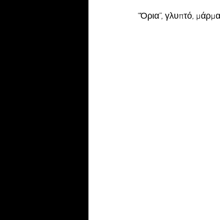
“Όρια”, γλυπτό, μάρμ