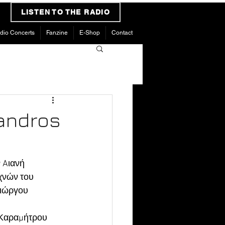
LISTEN TO THE RADIO
dio Concerts
Fanzine
E-Shop
Contact
andros
 Aιανή 
χνών του 
Γιώργου 
 Καραμήτρου 