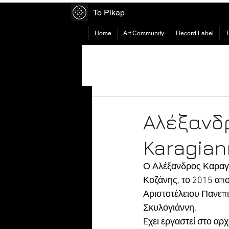
To Pikap
Home
Art Community
Record Label
Αλέξανδ
Karagian
Ο Αλέξανδρος Καραγι
Κοζάνης, το 2015 απ
Αριστοτέλειου Πανεπ
Σκυλογιάννη.
Eχει εργαστεί στο αρ